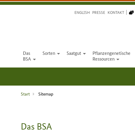
ENGLISH
PRESSE
KONTAKT
Das
Sorten
Saatgut
Pflanzengenetische
open
open
BSA
Ressourcen
open
open
Aktuelle
Start
Sitemap
Seite
Sitemap
:
Das BSA