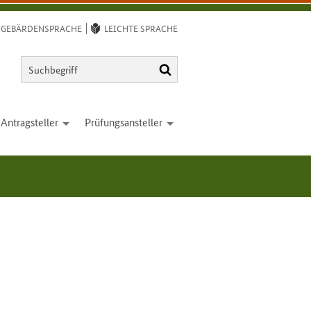
GEBÄRDENSPRACHE
LEICHTE SPRACHE
Suchbegriff
Suchen
Antrag­steller
Prüfungs­ansteller
open
open