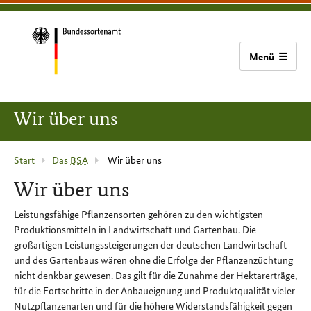
zum
zur
zum
Bundessortenamt
Inhalt
Hauptnavigation
Seitenfuß
(Navigation
überspringen)
Zur
Startseite
Wir über uns
Aktuelle
Start
Das
BSA
Wir über uns
Seite
Wir über uns
:
Leistungsfähige Pflanzensorten gehören zu den wichtigsten
Produktionsmitteln in Landwirtschaft und Gartenbau. Die
großartigen Leistungssteigerungen der deutschen Landwirtschaft
und des Gartenbaus wären ohne die Erfolge der Pflanzenzüchtung
nicht denkbar gewesen. Das gilt für die Zunahme der Hektarerträge,
für die Fortschritte in der Anbaueignung und Produktqualität vieler
Nutzpflanzenarten und für die höhere Widerstandsfähigkeit gegen