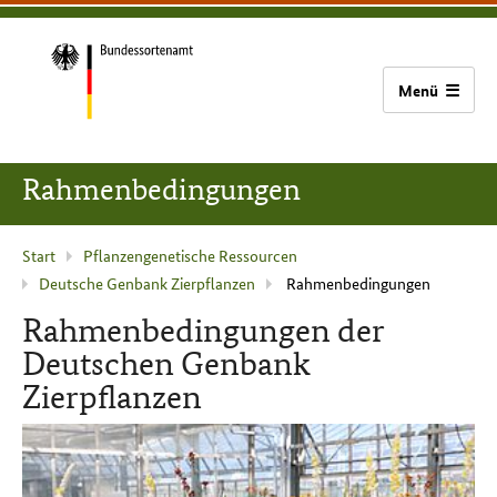
zum
zur
zum
Bundessortenamt
Inhalt
Hauptnavigation
Seitenfuß
(Navigation
überspringen)
Zur
Startseite
Rahmenbedingungen
Aktuelle
Start
Pflanzengenetische Ressourcen
Deutsche Genbank Zierpflanzen
Rahmenbedingungen
Seite
:
Rahmenbedingungen der
Deutschen Genbank
Zierpflanzen