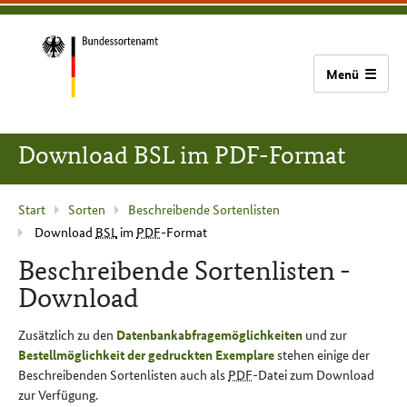
zum
zur
zum
Bundessortenamt
Inhalt
Hauptnavigation
Seitenfuß
(Navigation
überspringen)
Zur
Startseite
Download BSL im PDF-Format
Aktuelle
Start
Sorten
Beschreibende Sortenlisten
Download
BSL
im
PDF
-Format
Seite
:
Beschreibende Sortenlisten -
Download
Zusätzlich zu den
Datenbankabfragemöglichkeiten
und zur
Bestellmöglichkeit der gedruckten Exemplare
stehen einige der
Beschreibenden Sortenlisten auch als
PDF
-Datei zum Download
zur Verfügung.