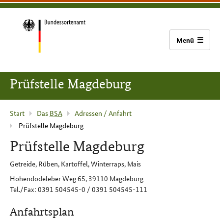
zum
zur
zum
Bundessortenamt
Inhalt
Hauptnavigation
Seitenfuß
(Navigation
überspringen)
Zur
Startseite
Prüfstelle Magdeburg
Aktuelle
Start
Das
BSA
Adressen / Anfahrt
Prüfstelle Magdeburg
Seite
:
Prüfstelle Magdeburg
Getreide, Rüben, Kartoffel, Winterraps, Mais
Hohendodeleber Weg 65, 39110 Magdeburg
Tel./Fax: 0391 504545-0 / 0391 504545-111
Anfahrtsplan