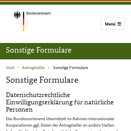
zum
zur
zum
Bundessortenamt
Inhalt
Hauptnavigation
Seitenfuß
(Navigation
überspringen)
Zur
Startseite
Sonstige Formulare
Aktuelle
Start
Antrag­steller
Sonstige Formulare
Seite
Sonstige Formulare
:
Datenschutzrechtliche
Einwilligungserklärung für natürliche
Personen
Das Bundessortenamt übermittelt im Rahmen internationaler
Kooperationen
ggf.
Daten der Antragsteller an andere Stellen.