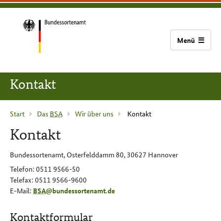
zum
zur
zum
Bundessortenamt
Inhalt
Hauptnavigation
Seitenfuß
(Navigation
überspringen)
Zur
Startseite
Kontakt
Aktuelle
Start
Das
BSA
Wir über uns
Kontakt
Seite
Kontakt
:
Bundessortenamt, Osterfelddamm 80, 30627 Hannover
Telefon: 0511 9566-50
Telefax: 0511 9566-9600
E-Mail
:
BSA
@
bundessortenamt
.
de
Kontaktformular