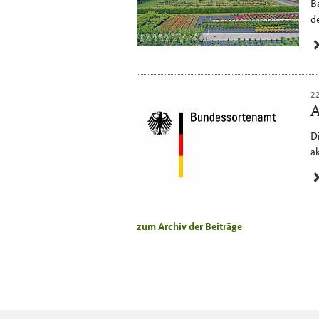
B
de
2
A
D
ak
zum Archiv der Beiträge