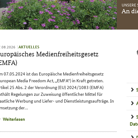
UNSERE 
-
An di
7.08.2026
AKTUELLES
uropäisches Medienfreiheitsgesetz
EMFA)
m 07.05.2024 ist das Europäische Medienfreiheitsgesetz
European Media Freedom Act, „EMFA“) in Kraft getreten.
Sch
rtikel 25 Abs. 2 der Verordnung (EU) 2024/1083 (EMFA)
nthält Regelungen zur Zuweisung öffentlicher Mittel für
taatliche Werbung und Liefer- und Dienstleistungsaufträge. In
msetzung der…
Weiterlesen
Dat