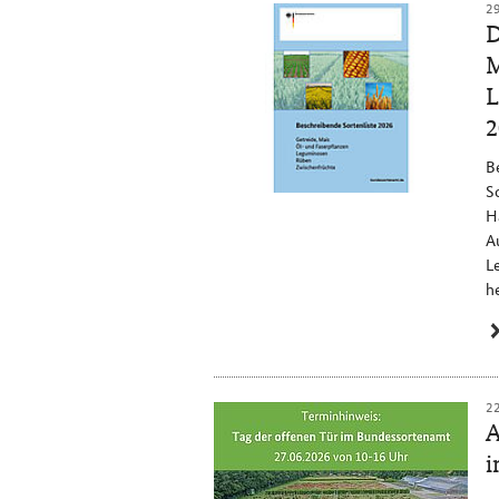
2
D
M
L
2
B
S
H
A
L
h
2
A
i