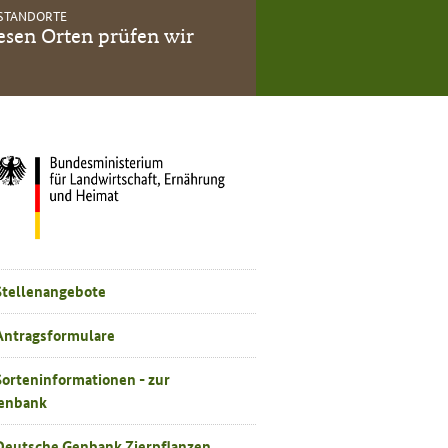
STANDORTE
esen Orten prüfen wir
nellzugriff
Stellenangebote
Antragsformulare
Sorteninformationen - zur
enbank
Deutsche Genbank Zierpflanzen