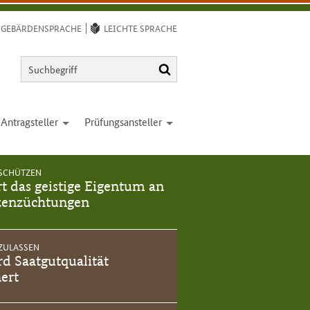
GEBÄRDENSPRACHE
LEICHTE SPRACHE
Suchbegriff
Suchen
Antrag­steller
Prüfungs­ansteller
open
open
SCHÜTZEN
rt das geistige Eigentum an
zenzüchtungen
ZULASSEN
rd Saatgutqualität
hert