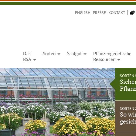
ENGLISH
PRESSE
KONTAKT
Das
Sorten
Saatgut
Pflanzengenetische
open
open
BSA
Ressourcen
open
open
SORTEN 
-
Siche
Pflan
SORTEN 
-
So wi
gesic