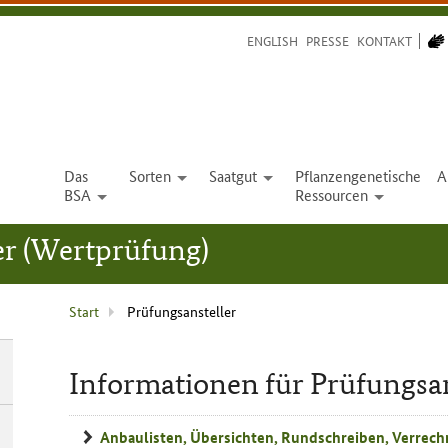
ENGLISH
PRESSE
KONTAKT
Das
Sorten
Saatgut
Pflanzengenetische
A
open
open
BSA
Ressourcen
open
open
er (Wertprüfung)
Aktuelle
Start
Prüfungs­ansteller
Seite
:
Informationen für Prüfungsan
Informationen
Anbaulisten, Übersichten, Rundschreiben, Verrec