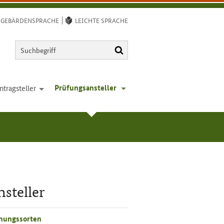
GEBÄRDENSPRACHE
LEICHTE SPRACHE
Suchbegriff
Suchen
Prüfungs­ansteller
ntrag­steller
open
open
steller
hnungssorten