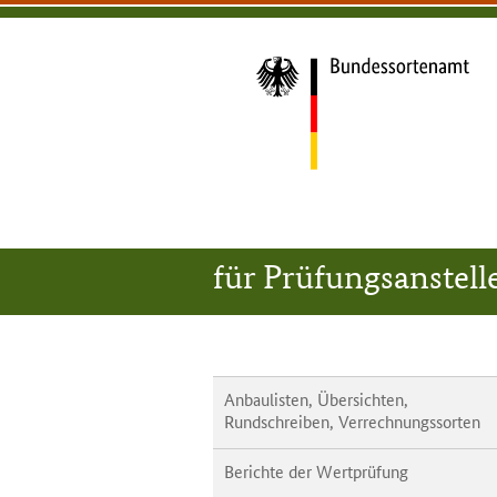
zum
zur
zum
Bundessortenamt
Inhalt
Hauptnavigation
Seitenfuß
(Navigation
überspringen)
Hauptnavigation
Zur
Startseite
für Prüfungsanstell
Anbaulisten, Übersichten,
Rundschreiben, Verrechnungssorten
Berichte der Wertprüfung