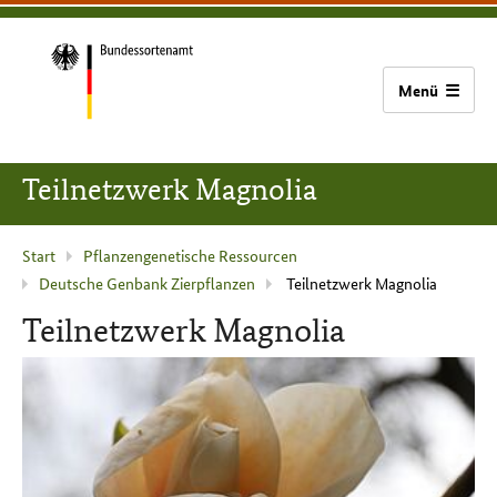
zum
zur
zum
Bundessortenamt
Inhalt
Hauptnavigation
Seitenfuß
(Navigation
überspringen)
Zur
Startseite
Teilnetzwerk Magnolia
Aktuelle
Start
Pflanzengenetische Ressourcen
Deutsche Genbank Zierpflanzen
Teilnetzwerk Magnolia
Seite
:
Teilnetzwerk Magnolia