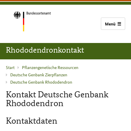
zum
zur
zum
Bundessortenamt
Inhalt
Hauptnavigation
Seitenfuß
(Navigation
überspringen)
Zur
Startseite
Rhododendronkontakt
Aktuelle
Start
Pflanzengenetische Ressourcen
Deutsche Genbank Zierpflanzen
Seite
Deutsche Genbank Rhododendron
:
Kontakt Deutsche Genbank
Rhododendron
Kontaktdaten