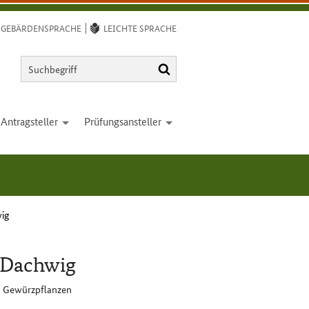
GEBÄRDENSPRACHE
LEICHTE SPRACHE
Suchbegriff
Suchen
Antrag­steller
Prüfungs­ansteller
open
open
wig
e Dachwig
nd Gewürzpflanzen