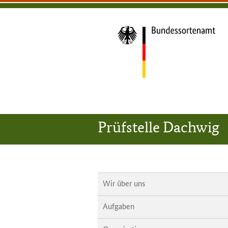
zum
zur
zum
Bundessortenamt
Inhalt
Hauptnavigation
Seitenfuß
(Navigation
überspringen)
Hauptnavigation
Zur
Startseite
Prüfstelle Dachwig
Wir über uns
Aufgaben