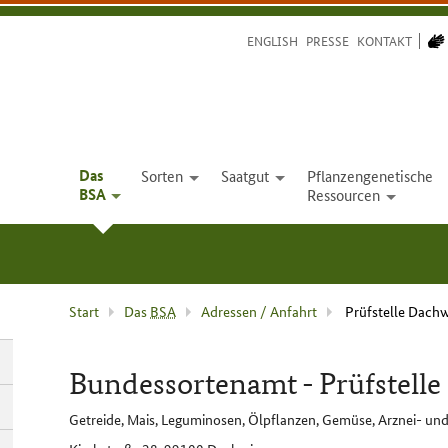
ENGLISH
PRESSE
KONTAKT
Das
Sorten
Saatgut
Pflanzengenetische
open
open
BSA
Ressourcen
open
open
Aktuelle
Start
Das
BSA
Adressen / Anfahrt
Prüfstelle Dach
Seite
:
Bundessortenamt - Prüfstell
Getreide, Mais, Leguminosen, Ölpflanzen, Gemüse, Arznei- u