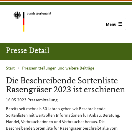
zum
zur
zum
Bundessortenamt
Inhalt
Hauptnavigation
Seitenfuß
(Navigation
überspringen)
Zur
Startseite
Presse Detail
Aktuelle
Start
Pressemitteilungen und weitere Beiträge
Seite
Die Beschreibende Sortenliste
:
Rasengräser 2023 ist erschienen
16.05.2023
Pressemitteilung
Bereits seit mehr als 50 Jahren geben wir Beschreibende
Sortenlisten mit wertvollen Informationen für Anbau, Beratung,
Handel, Verbraucherinnen und Verbraucher heraus. Die
Beschreibende Sortenliste für Rasengräser beschreibt alle vom