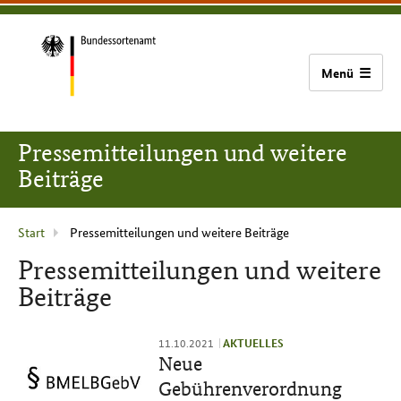
zum
zur
zum
Bundessortenamt
Inhalt
Hauptnavigation
Seitenfuß
(Navigation
überspringen)
Zur
Startseite
Pressemitteilungen und weitere
Beiträge
Aktuelle
Start
Pressemitteilungen und weitere Beiträge
Seite
Pressemitteilungen und weitere
:
Beiträge
11.10.2021
AKTUELLES
Neue
Gebührenverordnung